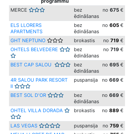
programmu
MERCE
bez
no
675
€
ēdināšanas
ELS LLORERS
bez
no
605
€
APARTMENTS
ēdināšanas
GHT NEPTUNO
brokastis
no
719
€
OHTELS BELVEDERE
bez
no
719
€
ēdināšanas
BEST CAP SALOU
bez
no
69
5
€
ēdināšanas
4R SALOU PARK RESORT
puspansija
no
669
€
II
BEST SOL D'OR
bez
no
669
€
ēdināšanas
OHTEL VILLA DORADA
brokastis
no
889
€
LAS VEGAS
puspansija
no
759
€