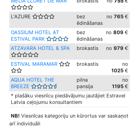
MELIA LLORET DE MAR
brokastis
no
755
€
L'AZURE
bez
no
765
€
ēdināšanas
OASSIUM HOTEL AT
bez
no
809
€
ESTIVAL PARK
ēdināšanas
ATZAVARA HOTEL & SPA
brokastis
no
979
€
ESTIVAL MARAMAR
brokastis
no
1025
€
AQUA HOTEL THE
pilna
no
BREEZE
pansija
1195
€
* plašāku viesnīcu piedāvājumu jautājiet Estravel
Latvia ceļojumu konsultantiem
NB!
Viesnīcas kategoriju un kūrortus var saskaņot
arī individuāli