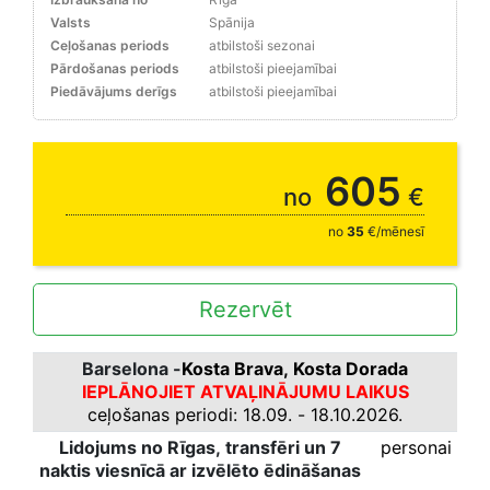
Valsts
Spānija
Ceļošanas periods
atbilstoši sezonai
Pārdošanas periods
atbilstoši pieejamībai
Piedāvājums derīgs
atbilstoši pieejamībai
Rudens
605
no
€
no
35
€/mēnesī
Rezervēt
Barselona -
Kosta Brava, Kosta Dorada
IEPLĀNOJIET ATVAĻINĀJUMU LAIKUS
ceļošanas periodi: 18.09. - 18.10.2026.
Lidojums no Rīgas, transfēri un 7
personai
naktis viesnīcā ar izvēlēto ēdināšanas