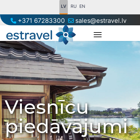
LV
RU
EN
+371 67283300
sales@estravel.lv
Viesnīcu
piedāvājumi