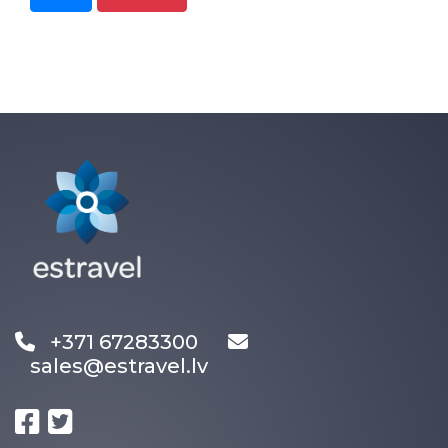
+371 67283300
sales@estravel.lv