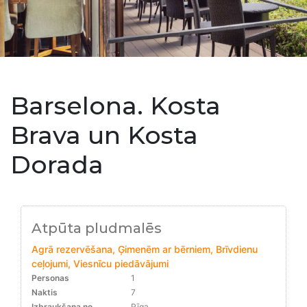
Barselona. Kosta
Brava un Kosta
Dorada
Atpūta pludmalēs
Agrā rezervēšana, Ģimenēm ar bērniem, Brīvdienu
ceļojumi, Viesnīcu piedāvājumi
Personas
1
Naktis
7
Izbraukšana no
Rīga