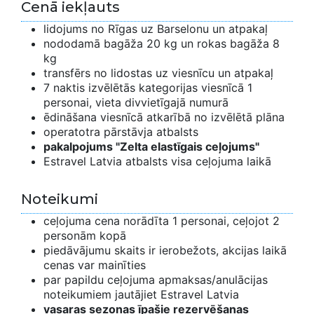
Cenā iekļauts
lidojums no Rīgas uz Barselonu un atpakaļ
nododamā bagāža 20 kg un rokas bagāža 8
kg
transfērs no lidostas uz viesnīcu un atpakaļ
7 naktis izvēlētās kategorijas viesnīcā 1
personai, vieta divvietīgajā numurā
ēdināšana viesnīcā atkarībā no izvēlētā plāna
operatotra pārstāvja atbalsts
pakalpojums "Zelta elastīgais ceļojums"
Estravel Latvia atbalsts visa ceļojuma laikā
Noteikumi
ceļojuma cena norādīta 1 personai, ceļojot 2
personām kopā
piedāvājumu skaits ir ierobežots, akcijas laikā
cenas var mainīties
par papildu ceļojuma apmaksas/anulācijas
noteikumiem jautājiet Estravel Latvia
vasaras sezonas īpašie rezervēšanas