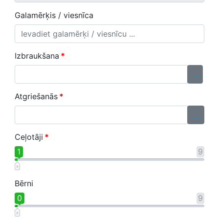
Galamērķis / viesnīca
Izbraukšana
*
...
Atgriešanās
*
...
Ceļotāji
*
1
9
Bērni
0
9