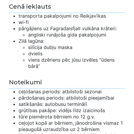
Cenā iekļauts
transporta pakalpojumi no Reikjavīkas
wi-fi
pārgājiens uz Fagradalsfjall vulkāna krāteri:
angliski runājoša gida pakalpojumi
Zilā lagūna:
silīcija dubļu maska
dvielis
viens dzēriens pēc jūsu izvēles “ūdens
bārā”
Noteikumi
ceļošanas periods: atbilstoši sezonai
pārdošanas periods: atbilstoši pieejamībai
satikšanās: autobusu terminālī
grūtības pakāpe: vidējs līdz izaicinošs
tūre piemērota bērniem no 12 g.v.
ceļojot kopā ar bērniem, jānodrošina vismaz 1
pieaugušā uzraudzība uz 2 bērniem