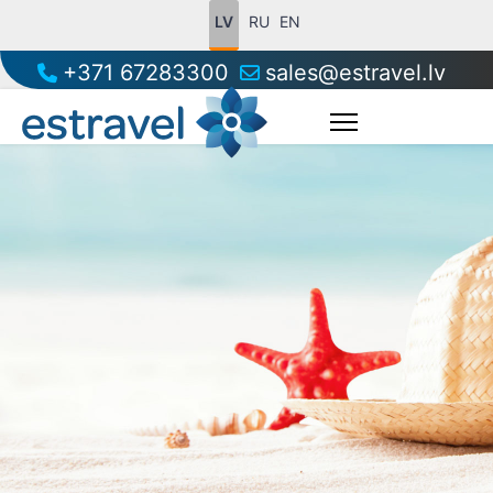
LV
RU
EN
+371 67283300
sales@estravel.lv