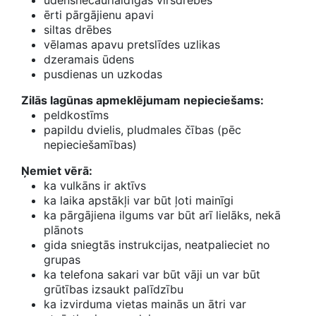
ūdensnecaurlaidīgas virsdrēbes
ērti pārgājienu apavi
siltas drēbes
vēlamas apavu pretslīdes uzlikas
dzeramais ūdens
pusdienas un uzkodas
Zilās lagūnas apmeklējumam nepieciešams:
peldkostīms
papildu dvielis, pludmales čības (pēc
nepieciešamības)
Ņemiet vērā:
ka vulkāns ir aktīvs
ka laika apstākļi var būt ļoti mainīgi
ka pārgājiena ilgums var būt arī lielāks, nekā
plānots
gida sniegtās instrukcijas, neatpalieciet no
grupas
ka telefona sakari var būt vāji un var būt
grūtības izsaukt palīdzību
ka izvirduma vietas mainās un ātri var