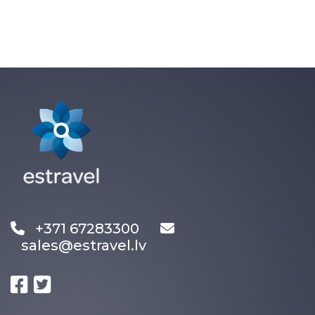
+371 67283300
sales@estravel.lv