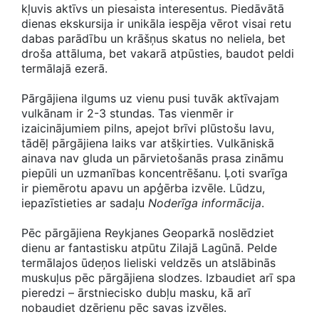
kļuvis aktīvs un piesaista interesentus. Piedāvātā
dienas ekskursija ir unikāla iespēja vērot visai retu
dabas parādību un krāšņus skatus no neliela, bet
droša attāluma, bet vakarā atpūsties, baudot peldi
termālajā ezerā.
Pārgājiena ilgums uz vienu pusi tuvāk aktīvajam
vulkānam ir 2-3 stundas. Tas vienmēr ir
izaicinājumiem pilns, apejot brīvi plūstošu lavu,
tādēļ pārgājiena laiks var atšķirties. Vulkāniskā
ainava nav gluda un pārvietošanās prasa zināmu
piepūli un uzmanības koncentrēšanu. Ļoti svarīga
ir piemērotu apavu un apģērba izvēle. Lūdzu,
iepazīstieties ar sadaļu
Noderīga informācija
.
Pēc pārgājiena Reykjanes Geoparkā noslēdziet
dienu ar fantastisku atpūtu Zilajā Lagūnā. Pelde
termālajos ūdeņos lieliski veldzēs un atslābinās
muskuļus pēc pārgājiena slodzes. Izbaudiet arī spa
pieredzi – ārstniecisko dubļu masku, kā arī
nobaudiet dzērienu pēc savas izvēles.