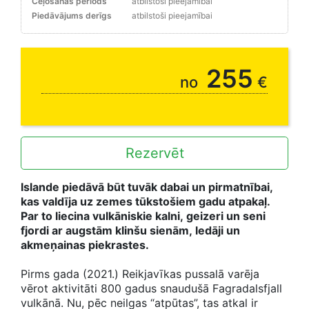
Ceļošanas periods
atbilstoši pieejamībai
Piedāvājums derīgs
atbilstoši pieejamībai
255
no
€
Rezervēt
Islande piedāvā būt tuvāk dabai un pirmatnībai,
kas valdīja uz zemes tūkstošiem gadu atpakaļ.
Par to liecina vulkāniskie kalni, geizeri un seni
fjordi ar augstām klinšu sienām, ledāji un
akmeņainas piekrastes.
Pirms gada (2021.) Reikjavīkas pussalā varēja
vērot aktivitāti 800 gadus snaudušā Fagradalsfjall
vulkānā. Nu, pēc neilgas “atpūtas”, tas atkal ir