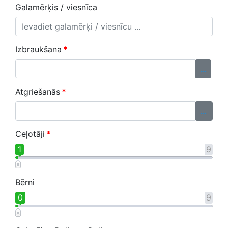
Galamērķis / viesnīca
Izbraukšana
*
...
Atgriešanās
*
...
Ceļotāji
*
1
9
Bērni
0
9