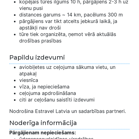
kopējais tūres ilgums 10 h, pārgājiens 2-3 h uz
vienu pusi
distances garums ~ 14 km, pacēlums 300 m
pārgājiens var tikt atcelts jebkurā laikā, ja
apstākļi nav droši
tūre tiek organizēta, ņemot vērā aktuālās
drošības prasības
Papildu izdevumi
aviobiļetes uz ceļojuma sākuma vietu, un
atpakaļ
viesnīca
vīza, ja nepieciešama
ceļojuma apdrošināšana
citi ar ceļošanu saistīti izdevumi
Nodrošina Estravel Latvia un sadarbības partneri.
Noderīga informācija
Pārgājienam nepieciešams: