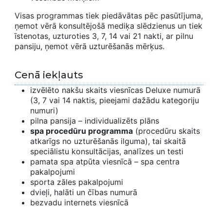
Visas programmas tiek piedāvātas pēc pasūtījuma,
ņemot vērā konsultējošā mediķa slēdzienus un tiek
īstenotas, uzturoties 3, 7, 14 vai 21 nakti, ar pilnu
pansiju, ņemot vērā uzturēšanās mērķus.
Cenā iekļauts
izvēlēto nakšu skaits viesnīcas Deluxe numurā
(3, 7 vai 14 naktis, pieejami dažādu kategoriju
numuri)
pilna pansija – individualizēts plāns
spa procedūru programma
(procedūru skaits
atkarīgs no uzturēšanās ilguma), tai skaitā
speciālistu konsultācijas, analīzes un testi
pamata spa atpūta viesnīcā – spa centra
pakalpojumi
sporta zāles pakalpojumi
dvieļi, halāti un čības numurā
bezvadu internets viesnīcā