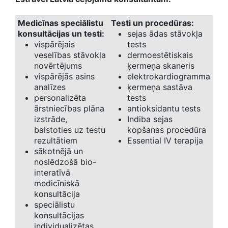
Medicīnas speciālistu
Testi un procedūras:
konsultācijas un testi:
sejas ādas stāvokļa
vispārējais
tests
veselības stāvokļa
dermoestētiskais
novērtējums
ķermeņa skaneris
vispārējās asins
elektrokardiogramma
analīzes
ķermeņa sastāva
personalizēta
tests
ārstniecības plāna
antioksidantu tests
izstrāde,
Indiba sejas
balstoties uz testu
kopšanas procedūra
rezultātiem
Essential IV terapija
sākotnējā un
noslēdzošā bio-
interatīvā
medicīniskā
konsultācija
speciālistu
konsultācijas
individualizētas