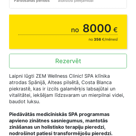
Pārdošanas periods
atbilstoši pieejamībai
3, 7 vai 14 naktīm
8000
no
€
no
356
€/mēnesī
Rezervēt
Laipni lūgti ZEM Wellness Clinic! SPA klīnika
atrodas Spānijā, Alteas pilsētā, Costa Blanca
piekrastē, kas ir izcils galamērķis labsajūtai un
vitalitātei, iekšējam līdzsvaram un mierpilnai videi,
baudot luksu.
Piedāvātās medicīniskās SPA programmas
apvieno zinātnes sasniegumus, mantotās
zināšanas un holistisko terapiju pieredzi,
nodrošinot patiesi transformējošu pieredzi.