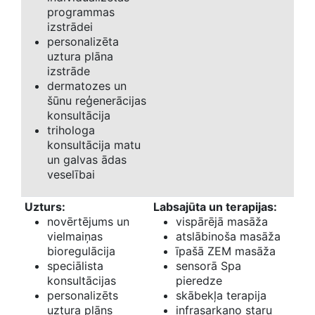
programmas
izstrādei
personalizēta
uztura plāna
izstrāde
dermatozes un
šūnu reģenerācijas
konsultācija
trihologa
konsultācija matu
un galvas ādas
veselībai
Uzturs:
Labsajūta un terapijas:
novērtējums un
vispārējā masāža
vielmaiņas
atslābinoša masāža
bioregulācija
īpašā ZEM masāža
speciālista
sensorā Spa
konsultācijas
pieredze
personalizēts
skābekļa terapija
uztura plāns
infrasarkano staru