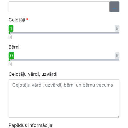
...
Ceļotāji
*
1
9
Bērni
0
9
Ceļotāju vārdi, uzvārdi
Papildus informācija