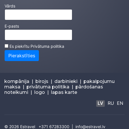
Vārds
E-pasts
Es piekrītu
Privātuma politika
Pierakstīties
kompānija
|
birojs
|
darbinieki
|
pakalpojumu
maksa
|
privātuma politika
|
pārdošanas
noteikumi
|
logo
|
lapas karte
LV
RU
EN
© 2026
Estravel
+371 67283300 |
info@estravel.lv