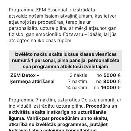
Programma ZEM Essential ir izstrādāta
atsvaidzinošam īsajam atvaļinājumam, kas ietver
atjaunojošas procedūras, terapijas un
personalizētu uztura plānu ar mērķi atjaunot gan
fizisko, gan emocionālo līdzsvaru – ideāls, lai jūs
atslēgtos no ikdienas rūpēm.
Izvēlēto nakšu skaits luksus klases viesnīcas
numurā 1 personai, pilna pansija, personalizēta
spa programma atbilstoši izvēlētajam
ZEM Detox –
3 naktis
no
5
000
€
ķermeņa attīrīšanai
7 naktīm
no
8
000
€
14 naktīm
no
16000
€
Programma 7 naktīm, uzturoties Deluxe numurā, ar
individuāli izstrādātu uztura plānu.
Procedūru un
aktivitāšu skaits ir atkarīgs no uzturēšanās
ilguma. Vairāk par procedūrām un to skaitu,
atkarībā no izvēlētās programmas, jautājiet
Estravel Latvia ceļojumu konsultantam.