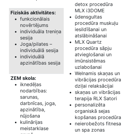
detox procedūra
MLX i3DOME
Fiziskās aktivitātes:
ūdensgultas
funkcionālais
procedūra muskuļu
novērtējums
iesildīšanai un
individuāla treniņa
atslābināšanai
sesija
MLX Quartz
Joga/pilates –
procedūra sāpju
individuālā sesija
atvieglošanai un
individuālā
imūnsistēmas
apzinātības sesija
uzlabošanai
Welnamis skaņas un
ZEM skola:
vibrācijas procedūra
iknedēļas
dziļai relaksācijai
nodarbības:
skaņas un vibrācijas
sarunas,
terapija RLX Satori
darbnīcas, joga,
personalizēta
apzinātība,
organiskā sejas
nūjošana
kopšanas procedūra
kulinārijas
neierobežots fitnesa
meistarklase
un spa zonas