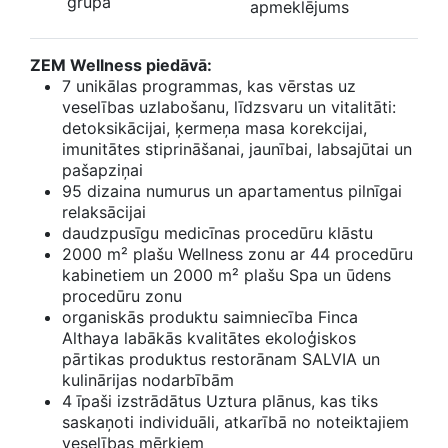
grupā
apmeklējums
ZEM Wellness piedāvā:
7 unikālas programmas, kas vērstas uz
veselības uzlabošanu, līdzsvaru un vitalitāti:
detoksikācijai, ķermeņa masa korekcijai,
imunitātes stiprināšanai, jaunībai, labsajūtai un
pašapziņai
95 dizaina numurus un apartamentus pilnīgai
relaksācijai
daudzpusīgu medicīnas procedūru klāstu
2000 m² plašu Wellness zonu ar 44 procedūru
kabinetiem un 2000 m² plašu Spa un ūdens
procedūru zonu
organiskās produktu saimniecība Finca
Althaya labākās kvalitātes ekoloģiskos
pārtikas produktus restorānam SALVIA un
kulinārijas nodarbībām
4 īpaši izstrādātus Uztura plānus, kas tiks
saskaņoti individuāli, atkarībā no noteiktajiem
veselības mērķiem