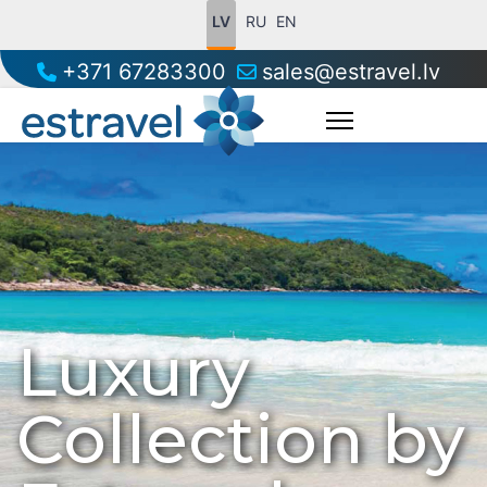
LV
RU
EN
+371 67283300
sales@estravel.lv
Luxury
Collection by