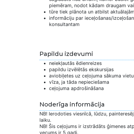
piemēram, nodot kādam draugam vai
tūre tiek plānota un atbilst aktuālaj
informāciju par ieceļošanas/izceļošana
konsultantam
Papildu izdevumi
neiekļautās ēdienreizes
papildu izvēlētās ekskursijas
aviobiļetes uz ceļojuma sākuma vietu
vīza, ja tāda nepieciešama
ceļojuma apdrošināšana
Noderīga informācija
NB! Ierodoties viesnīcā, lūdzu, painteresē
laiku.
NB! Šis ceļojums ir izstrādāts ģimenes at
vecums ir 5 gadi.