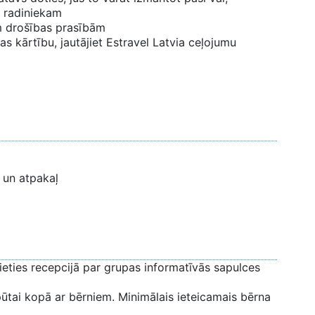
 radiniekam
ām drošības prasībām
s kārtību, jautājiet Estravel Latvia ceļojumu
 un atpakaļ
jieties recepcijā par grupas informatīvās sapulces
pūtai kopā ar bērniem. Minimālais ieteicamais bērna