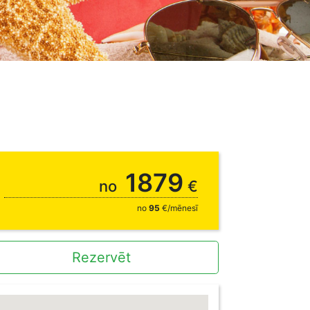
1879
no
€
no
95
€/mēnesī
Rezervēt