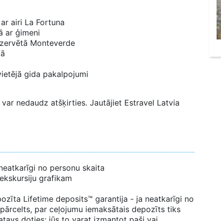
ar airi La Fortuna
ā ar ģimeni
rezervētā Monteverde
jā
vietējā gida pakalpojumi
var nedaudz atšķirties. Jautājiet Estravel Latvia
neatkarīgi no personu skaita
 ekskursiju grafikam
zīta Lifetime deposits™ garantija - ja neatkarīgi no
 pārcelts, par ceļojumu iemaksātais depozīts tiks
tavs doties; jūs to varat izmantot paši vai,