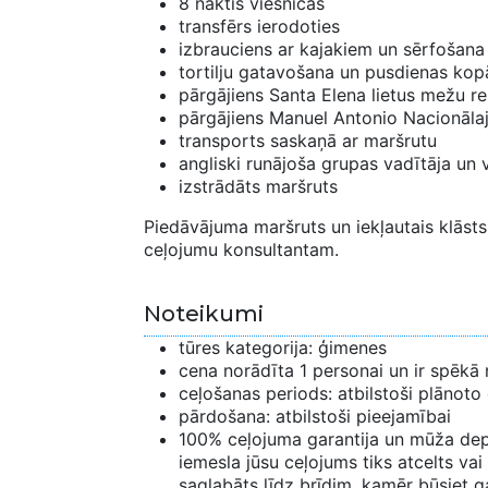
8 naktis viesnīcās
transfērs ierodoties
izbrauciens ar kajakiem un sērfošana 
tortilju gatavošana un pusdienas kop
pārgājiens Santa Elena lietus mežu 
pārgājiens Manuel Antonio Nacionāla
transports saskaņā ar maršrutu
angliski runājoša grupas vadītāja un 
izstrādāts maršruts
Piedāvājuma maršruts un iekļautais klāsts 
ceļojumu konsultantam.
Noteikumi
tūres kategorija: ģimenes
cena norādīta 1 personai un ir spēkā 
ceļošanas periods: atbilstoši plānoto
pārdošana: atbilstoši pieejamībai
100% ceļojuma garantija un mūža depo
iemesla jūsu ceļojums tiks atcelts vai
saglabāts līdz brīdim, kamēr būsiet ga