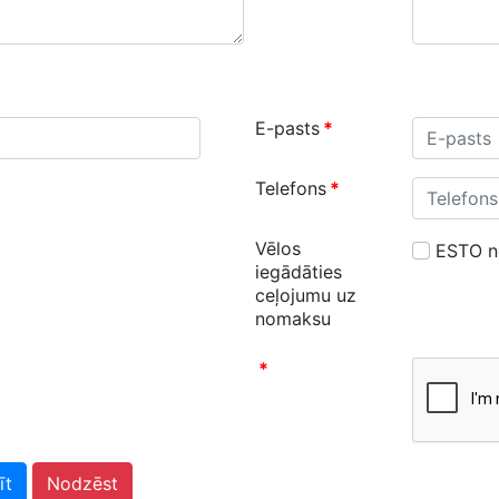
E-pasts
*
Telefons
*
Vēlos
ESTO 
iegādāties
ceļojumu uz
nomaksu
*
īt
Nodzēst