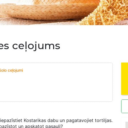
es ceļojums
olo ceļojumi
 iepazīstiet Kostarikas dabu un pagatavojiet tortiljas.
pazīstot un apskatot pasauli?