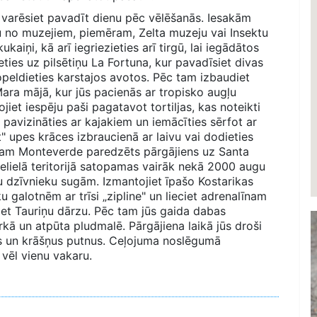
 varēsiet pavadīt dienu pēc vēlēšanās. Iesakām
u no muzejiem, piemēram, Zelta muzeju vai Insektu
aiņi, kā arī iegriezieties arī tirgū, lai iegādātos
eties uz pilsētiņu La Fortuna, kur pavadīsiet divas
peldieties karstajos avotos. Pēc tam izbaudiet
ara mājā, kur jūs pacienās ar tropisko augļu
jiet iespēju paši pagatavot tortiljas, kas noteikti
 pavizināties ar kajakiem un iemācīties sērfot ar
ot" upes krāces izbraucienā ar laivu vai dodieties
 tam Monteverde paredzēts pārgājiens uz Santa
elielā teritorijā satopamas vairāk nekā 2000 augu
 dzīvnieku sugām. Izmantojiet īpašo Kostarikas
u galotnēm ar trīsi „zipline" un lieciet adrenalīnam
jiet Tauriņu dārzu. Pēc tam jūs gaida dabas
kā un atpūta pludmalē. Pārgājiena laikā jūs droši
ķus un krāšņus putnus. Ceļojuma noslēgumā
 vēl vienu vakaru.