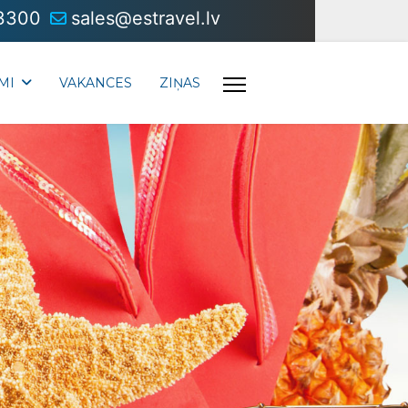
3300
sales@estravel.lv
MI
VAKANCES
ZIŅAS