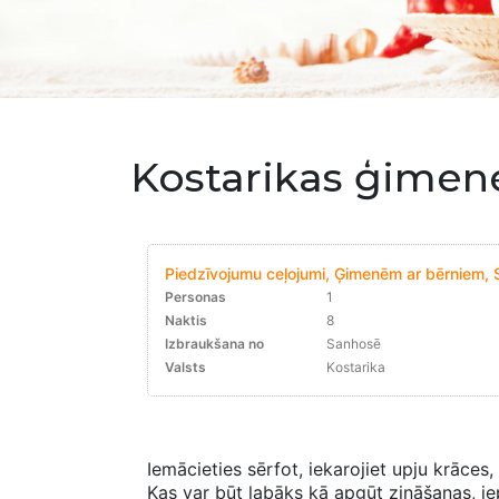
Kostarikas ģimen
Piedzīvojumu ceļojumi, Ģimenēm ar bērniem, S
Personas
1
Naktis
8
Izbraukšana no
Sanhosē
Valsts
Kostarika
Iemācieties sērfot, iekarojiet upju krāces,
Kas var būt labāks kā apgūt zināšanas, ie