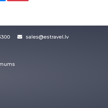
83300
sales@estravel.lv
r mums