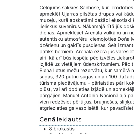
Ceļojums sāksies Sanhosē, kur ierodoties
apmeklēt Ujarras pilsētas drupas vai kād
muzeju, kurā apskatāmi dažādi eksotiski kuk
lieliskus suvenīrus. Nākamajā rītā jūs dosi
dienas. Apmeklējiet Arenāla vulkānu un no
autentisku atmosfēru, ciemojoties Doña M
dzērienu un gaidīs pusdienas. Šeit izmanto
patiks bērniem. Arenāla ezerā jūs varēsiet
airi, kā arī būs iespēja pēc izvēles „iekar
izjādē uz vietējiem ūdenskritumiem. Pēc
Elena lietus mežu rezervātu, kur samērā n
sugas, 320 putnu sugas un ap 100 dažādu
tūrisma piedāvājumu - pārlaisties pāri kok
plūst, vai arī dodieties izjādē un apmeklē
pārgājieni Manuel Antonio Nacionālajā par
vien redzēsiet pērtiķus, bruņnešus, sliņ
atgriezieties galvaspilsētā, kur pavadīsiet
Cenā iekļauts
8 brokastis