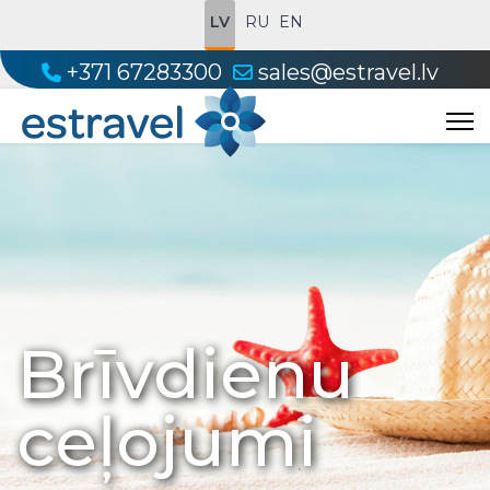
LV
RU
EN
+371 67283300
sales@estravel.lv
Brīvdienu
ceļojumi