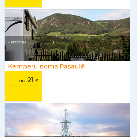
Personas
1
Kemperu noma Pasaulē
21
no
€