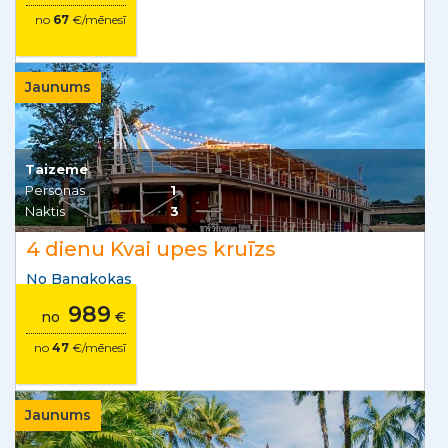
no
67
€/mēnesī
Jaunums
Taizeme
Personas
1
Naktis
3
4 dienu Kvai upes kruīzs
No Bangkokas
989
no
€
no
47
€/mēnesī
Jaunums