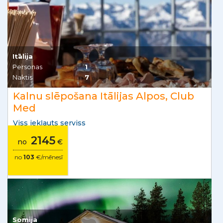
Itālija
Personas
1
Naktis
7
Kalnu slēpošana Itālijas Alpos, Club
Med
Viss iekļauts serviss
2145
no
€
no
103
€/mēnesī
Somija