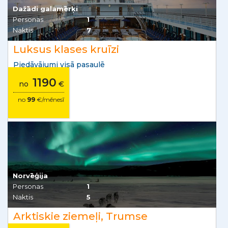
Dažādi galamērķi
Personas
1
Naktis
7
Luksus klases kruīzi
Piedāvājumi visā pasaulē
1190
no
€
no
99
€/mēnesī
Norvēģija
Personas
1
Naktis
5
Arktiskie ziemeļi, Trumse