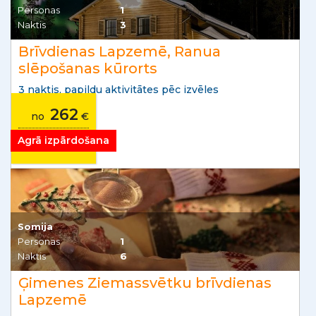
Personas
1
Naktis
3
Brīvdienas Lapzemē, Ranua
slēpošanas kūrorts
3 naktis, papildu aktivitātes pēc izvēles
262
no
€
Agrā izpārdošana
Somija
Personas
1
Naktis
6
Ģimenes Ziemassvētku brīvdienas
Lapzemē