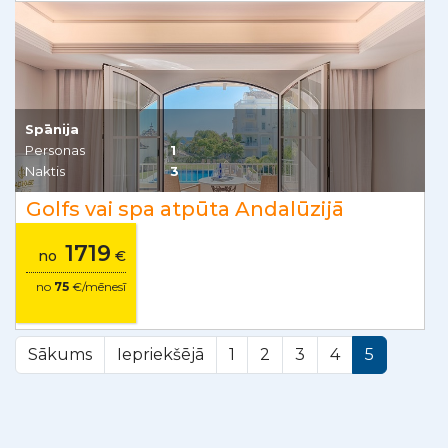
Spānija
Personas
1
Naktis
3
Golfs vai spa atpūta Andalūzijā
1719
no
€
no
75
€/mēnesī
Sākums
Iepriekšējā
1
2
3
4
5