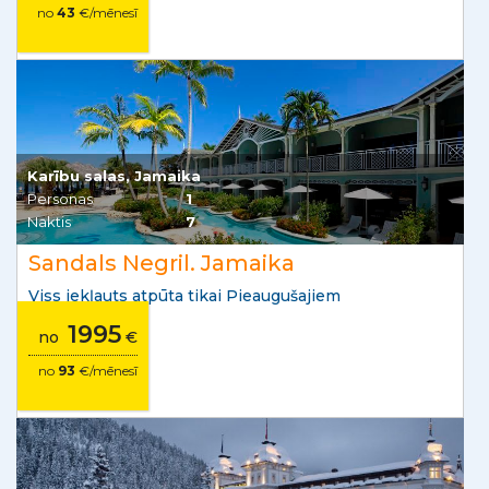
no
43
€/mēnesī
Karību salas, Jamaika
Personas
1
Naktis
7
Sandals Negril. Jamaika
Viss iekļauts atpūta tikai Pieaugušajiem
1995
no
€
no
93
€/mēnesī