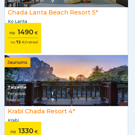
Naktis
7
Chada Lanta Beach Resort 5*
Ko Lanta
1490
no
€
no
72
€/mēnesī
Jaunums
Taizeme
Personas
1
Naktis
7
Krabi Chada Resort 4*
Krabi
1330
no
€