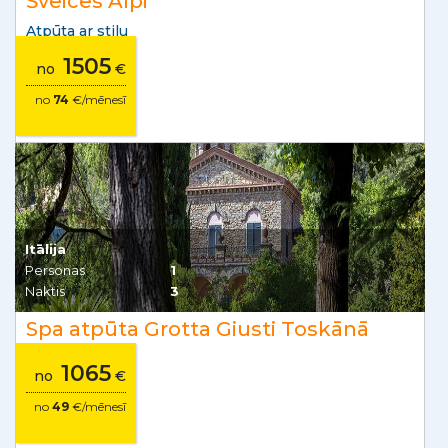
Šveices Alpi
Atpūta ar stilu
1505
no
€
no
74
€/mēnesī
Itālija
Personas
1
Naktis
3
Spa atpūta Grotta Giusti Toskānā
1065
no
€
no
49
€/mēnesī