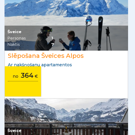
Šveice
Personas
1
Naktis
7
Slēpošana Šveices Alpos
Ar nakšņošanu apartamentos
364
no
€
Šveice