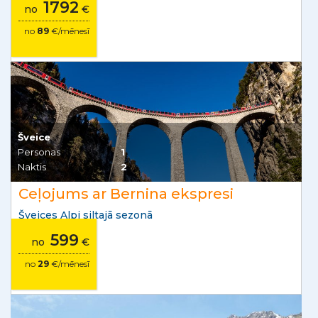
1792
no
€
no
89
€/mēnesī
Šveice
Personas
1
Naktis
2
Ceļojums ar Bernina ekspresi
Šveices Alpi siltajā sezonā
599
no
€
no
29
€/mēnesī