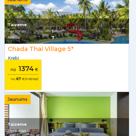
Taizeme
Personas
1
Naktis
7
Chada Thai Village 5*
Krabi
1374
no
€
no
67
€/mēnesī
Jaunums
Taizeme
Personas
1