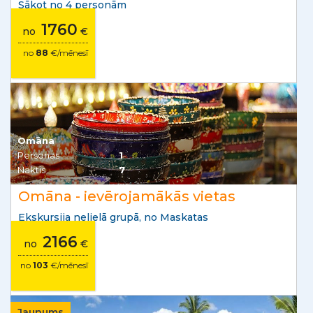
Sākot no 4 personām
1760
no
€
no
88
€/mēnesī
Omāna
Personas
1
Naktis
7
Omāna - ievērojamākās vietas
Ekskursija nelielā grupā, no Maskatas
2166
no
€
no
103
€/mēnesī
Jaunums