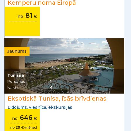
Kemperu noma Eiropā
81
no
€
Jaunums
Tunisija
Personas
1
Naktis
4
Eksotiskā Tunisa, īsās brīvdienas
Lidojums, viesnīca, ekskursijas
646
no
€
no
29
€/mēnesī