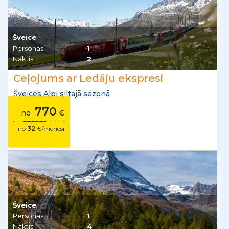
Šveice
Personas
1
Naktis
2
Ceļojums ar Ledāju ekspresi
Šveices Alpi siltajā sezonā
770
no
€
no
32
€/mēnesī
Šveice
Personas
1
Naktis
4