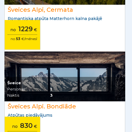
Šveices Alpi, Cermata
Romantiska atpūta Matterhorn kalna pakājē
1229
no
€
no
53
€/mēnesī
Šveice
Personas
1
Naktis
3
Šveices Alpi. Bondiāde
Atpūtas piedāvājums
830
no
€