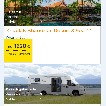
Taizeme
Personas
1
Naktis
7
Khaolak Bhandhari Resort & Spa 4*
Phang Nga
1620
no
€
no
79
€/mēnesī
Dažādi galamērķi
Personas
2
Naktis
1