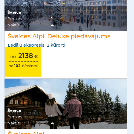
Šveice
Personas
1
Naktis
4
Šveices Alpi. Deluxe piedāvājums
Ledāju ekspresis, 2 kūrorti
2138
no
€
no
102
€/mēnesī
Šveice
Personas
1
Naktis
4