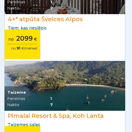
Personas
1
Naktis
7
4+* atpūta Šveices Alpos
Tiem, kas neslēpo
2099
no
€
no
91
€/mēnesī
Taizeme
Personas
1
Naktis
7
Pimalai Resort & Spa, Koh Lanta
Taizemes salas