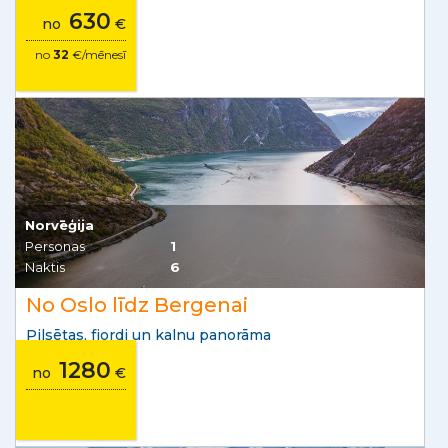
630
no
€
no
32
€/mēnesī
Norvēģija
Personas
1
Naktis
6
No Oslo līdz Bergenai
Pilsētas, fjordi un kalnu panorāma
1280
no
€