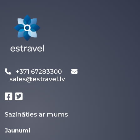
+371 67283300
sales@estravel.lv
Sazināties ar mums
Jaunumi