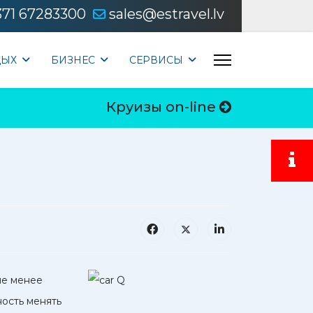
371 67283300
sales@estravel.lv
ДЫХ
БИЗНЕС
CЕРВИСЫ
Круизы on-line
не менее
ность менять