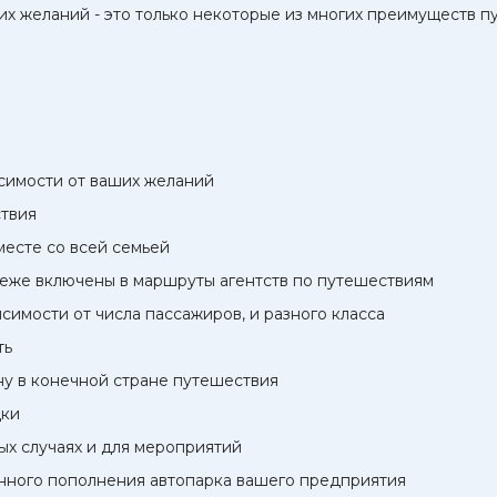
х желаний - это только некоторые из многих преимуществ п
исимости от ваших желаний
твия
есте со всей семьей
реже включены в маршруты агентств по путешествиям
имости от числа пассажиров, и разного класса
ть
ну в конечной стране путешествия
дки
ых случаях и для мероприятий
нного пополнения автопарка вашего предприятия