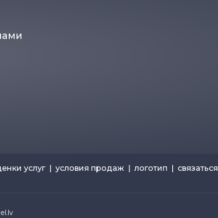
нами
ценки услуг
|
условия продаж
|
логотип
|
связаться
l.lv