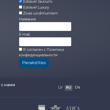
Estravel Jaunumi
Estravel Luxury
Ziņas uzņēmumiem
Название
E-mail
Я согласен с
Политика
конфиденциальности
Pierakstīties
 с нами
LV
RU
EN