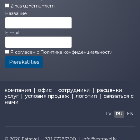
Ziņas uzņēmumiem
Название
E-mail
Я согласен с
Политика конфиденциальности
Pierakstīties
компания
|
офис
|
сотрудники
|
расценки
услуг
|
условия продаж
|
логотип
|
связаться с
нами
LV
RU
EN
© 2026
Estravel
+371 67283300 |
info@estravel.lv