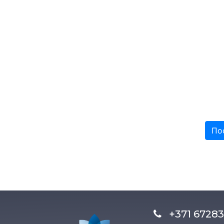
По
+371 672