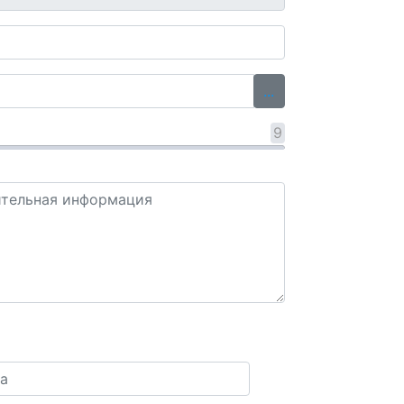
...
9