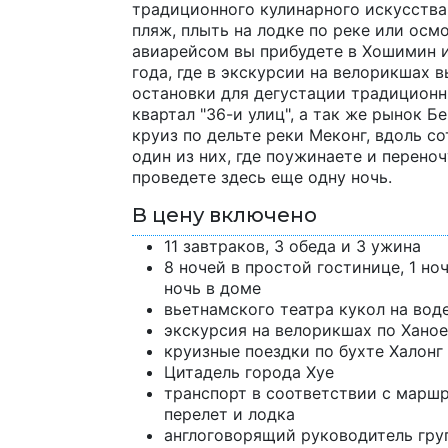
традиционного кулинарного искусства,
пляж, плыть на лодке по реке или осм
авиарейсом вы прибудете в Хошимин ил
года, где в экскурсии на велорикшах 
остановки для дегустации традиционн
квартал "36-и улиц", а так же рынок 
круиз по дельте реки Меконг, вдоль со
один из них, где поужинаете и перено
проведете здесь еще одну ночь.
В цену включено
11 завтраков, 3 обеда и 3 ужина
8 ночей в простой гостинице, 1 ноч
ночь в доме
вьетнамского театра кукол на вод
экскурсия на велорикшах по Ханое
круизные поездки по бухте Халонг
Цитадель города Хуе
транспорт в соответствии с маршру
перелет и лодка
англоговорящий руководитель груп