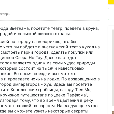
декабрь
ода Вьетнама, посетите театр, поедете в круиз,
иродой и сельской жизнью страны.
сией по городу на велорикше, что бы
 чего вы пойдете в вьетнамский театр кукол на
смотреть парки города, сделать покупки или,
ционов Озера Ho Tay. Далее вас ждет
оторая является одним из семи чудес природы
 который состоит из тысячи известковых
ровков. Во время поездки вы сможете
в и проведете ночь на лодке. По возвращению в
 город императоров - Хуе. Здесь вы посетите
ить Королевские гробницы, пагоду Tien Mu,
 круизное путешествие по „реке Парфюма",
лагодаря тому, что во время цветения в реку
аромат похожий на парфюм. На следующее утро
 где вы сможете узнать некоторые секреты