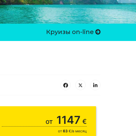
Круизы on-line
1147
от
€
от
63
€/в месяц