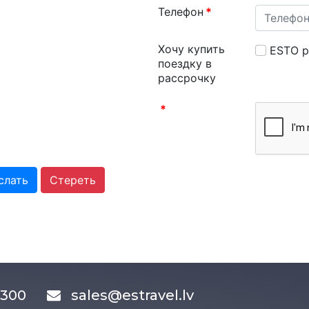
Телефон
*
Хочу купить
ESTO р
поездку в
рассрочку
*
слать
Стереть
83300
sales@estravel.lv