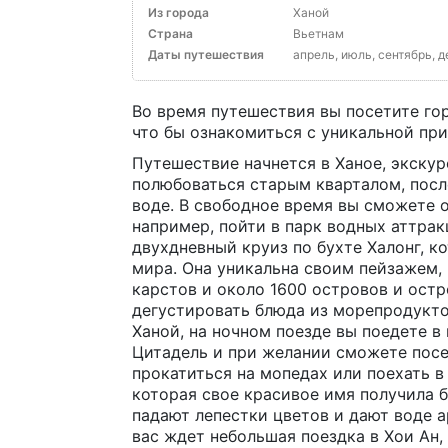
Из города
Ханой
Страна
Вьетнам
Даты путешествия
апрель, июль, сентябрь, 
Во время путешествия вы посетите гор
что бы ознакомиться с уникальной пр
Путешествие начнется в Ханое, экскур
полюбоваться старым кварталом, после
воде. В свободное время вы сможете о
например, пойти в парк водных аттрак
двухдневный круиз по бухте Халонг, к
мира. Она уникальна своим пейзажем,
карстов и около 1600 островов и ост
дегустировать блюда из морепродукто
Ханой, на ночном поезде вы поедете в
Цитадель и при желании сможете посет
прокатиться на мопедах или поехать в
которая свое красивое имя получила б
падают лепестки цветов и дают воде 
вас ждет небольшая поездка в Хои Ан,