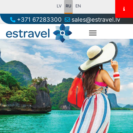
LV
RU
EN
+371 67283300
sales@estravel.lv