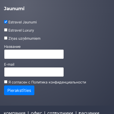
Jaunumi
Estravel Jaunumi
Estravel Luxury
Ziņas uzņēmumiem
Название
E-mail
Я согласен с
Политика конфиденциальности
Pierakstīties
компания
|
офис
|
сотрудники
|
расценки