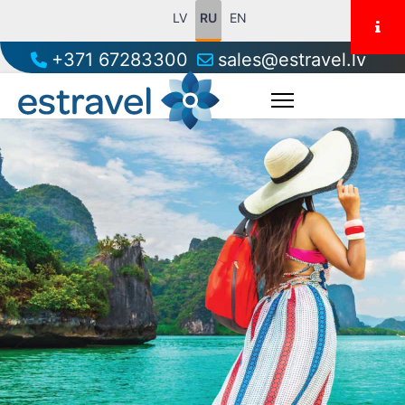
LV
RU
EN
+371 67283300
sales@estravel.lv