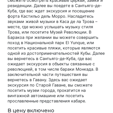
сможете осмотреть красивые церкви, замки и
резиденции. Далее вы поедете в Сантьяго-де-
Куба, где вас ждет экскурсия и посещение
форта Кастильо дель Морро. Насладитесь
звуками живой музыки в Каса де ла Трова –
месте, где можно услышать музыку стиля
Трова, или посетите Музей Революции. В
Баракоа при желании вы можете совершить
поход в Национальной парк El Yunque, или
посетить красивые пляжи, которые являются
одной из достопримечательностей Кубы. Далее
вы вернетесь в Сантьяго-де-Куба, где вас
ожидает экскурсия в объекты связанные с
революцией, в том числе бараки Монкада. В
заключительной части путешествия вы
вернетесь в Гавану. Здесь вас ожидает
экскурсия по Старой Гаване, вы сможете
посетить музеи города, прокатится на
винтажной автомашине или посетить
прославленные представления кабаре.
В цену включено