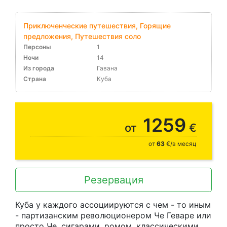
Приключенческие путешествия, Горящие
предложения, Путешествия соло
Персоны
1
Ночи
14
Из города
Гавана
Страна
Куба
10-30% бронируя в ноябре
1259
от
€
от
63
€/в месяц
Резервация
Куба у каждого ассоциируются с чем - то иным
- партизанским революционером Че Геваре или
просто Че, сигарами, ромом, классическими