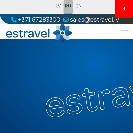
LV
RU
EN
+371 67283300
sales@estravel.lv