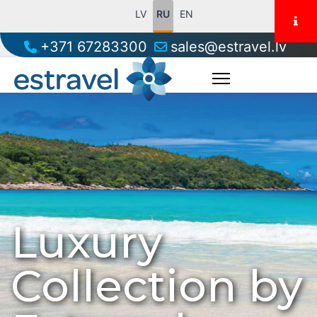
LV
RU
EN
+371 67283300
sales@estravel.lv
Luxury
Collection by