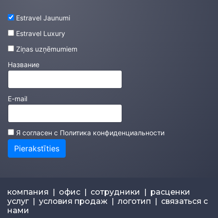
Estravel Jaunumi
Estravel Luxury
Ziņas uzņēmumiem
Название
E-mail
Я согласен с
Политика конфиденциальности
Pierakstīties
компания
|
офис
|
сотрудники
|
расценки
услуг
|
условия продаж
|
логотип
|
связаться с
нами